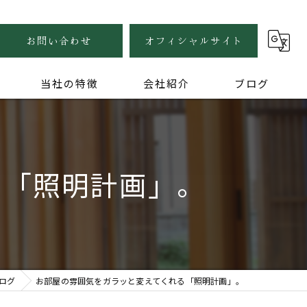
お問い合わせ
オフィシャルサイト
当社の特徴
会社紹介
ブログ
自然素材
健康住宅
る「照明計画」。
木の家
無垢
家づくり
ログ
お部屋の雰囲気をガラッと変えてくれる「照明計画」。