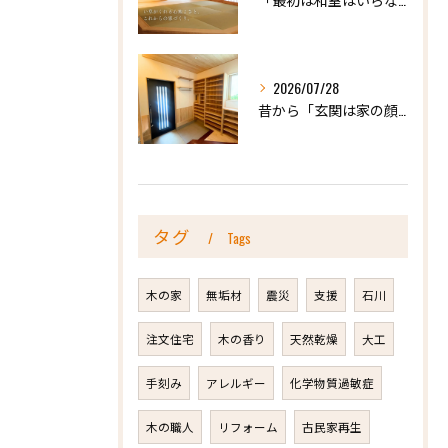
2026/07/28
昔から「玄関は家の顔」と言われています。
タグ
Tags
木の家
無垢材
震災
支援
石川
注文住宅
木の香り
天然乾燥
大工
手刻み
アレルギー
化学物質過敏症
木の職人
リフォーム
古民家再生