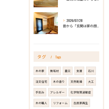
2026/07/28
昔から「玄関は家の顔」と言われています。
タグ
Tags
木の家
無垢材
震災
支援
石川
注文住宅
木の香り
天然乾燥
大工
手刻み
アレルギー
化学物質過敏症
木の職人
リフォーム
古民家再生