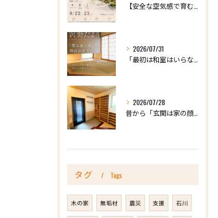
【安全な空気感で育む、天然木の家ー完成内見会】
2026/07/31
「最初は和室はいらないかな、と思っていたけれど…」
2026/07/28
昔から「玄関は家の顔」と言われています。
タグ
Tags
木の家
無垢材
震災
支援
石川