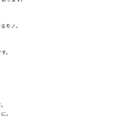
するモノ。
です。
す。
うに。