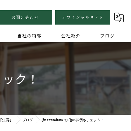
お問い合わせ
オフィシャルサイト
当社の特徴
会社紹介
ブログ
自然素材
健康住宅
チェック！
木の家
無垢
家づくり
設工房」
ブログ
@sawanoinsta 👈他の事例もチェック！