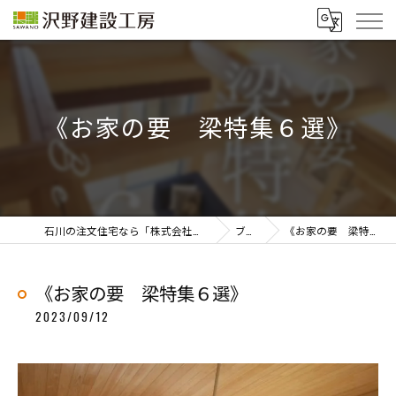
《お家の要 梁特集６選》
石川の注文住宅なら「株式会社沢野建設工房」
ブログ
《お家の要 梁特集６選》
《お家の要 梁特集６選》
2023/09/12