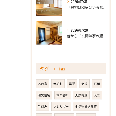
2026/07/31
「最初は和室はいらないかな、と思っていたけれど…」
2026/07/28
昔から「玄関は家の顔」と言われています。
タグ
Tags
木の家
無垢材
震災
支援
石川
注文住宅
木の香り
天然乾燥
大工
手刻み
アレルギー
化学物質過敏症