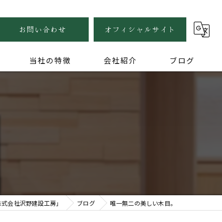
お問い合わせ
オフィシャルサイト
当社の特徴
会社紹介
ブログ
自然素材
健康住宅
。
木の家
無垢
家づくり
株式会社沢野建設工房」
ブログ
唯一無二の美しい木目。