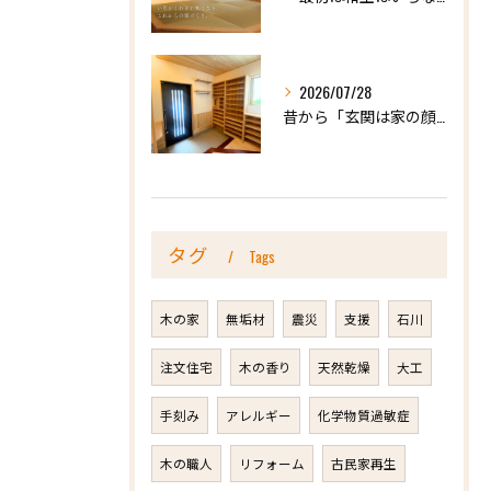
2026/07/28
昔から「玄関は家の顔」と言われています。
タグ
Tags
木の家
無垢材
震災
支援
石川
注文住宅
木の香り
天然乾燥
大工
手刻み
アレルギー
化学物質過敏症
木の職人
リフォーム
古民家再生