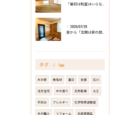
「最初は和室はいらないかな、と思っていたけれど…」
2026/07/28
昔から「玄関は家の顔」と言われています。
タグ
Tags
木の家
無垢材
震災
支援
石川
注文住宅
木の香り
天然乾燥
大工
手刻み
アレルギー
化学物質過敏症
木の職人
リフォーム
古民家再生