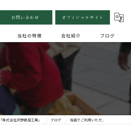
お問い合わせ
オフィシャルサイト
当社の特徴
会社紹介
ブログ
自然素材
健康住宅
木の家
無垢
家づくり
「株式会社沢野建設工房」
ブログ
当店でご利用いただ…