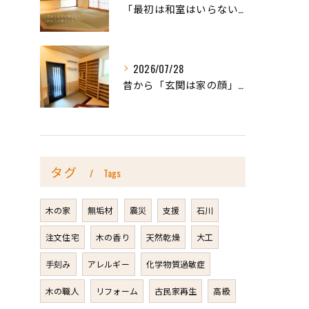
「最初は和室はいらないかな、と思っていたけれど…」
2026/07/28
昔から「玄関は家の顔」と言われています。
タグ
Tags
木の家
無垢材
震災
支援
石川
注文住宅
木の香り
天然乾燥
大工
手刻み
アレルギー
化学物質過敏症
木の職人
リフォーム
古民家再生
高級