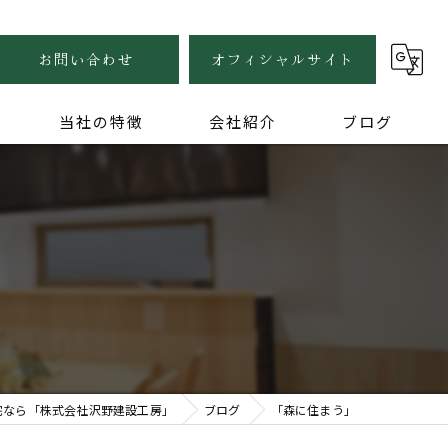
お問い合わせ
オフィシャルサイト
当社の特徴
会社紹介
ブログ
自然素材
健康住宅
木の家
無垢
家づくり
宅なら「株式会社沢野建設工房」
ブログ
「森に住まう」