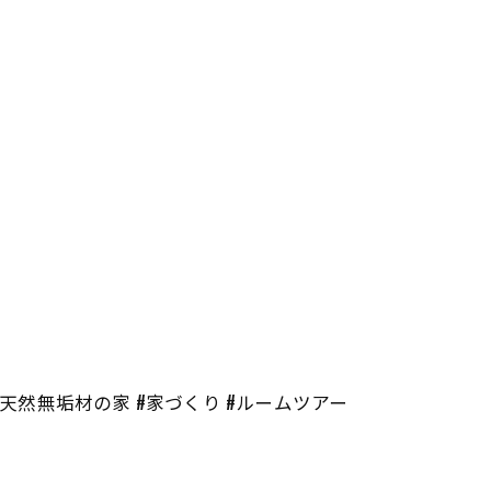
 #天然無垢材の家 #家づくり #ルームツアー