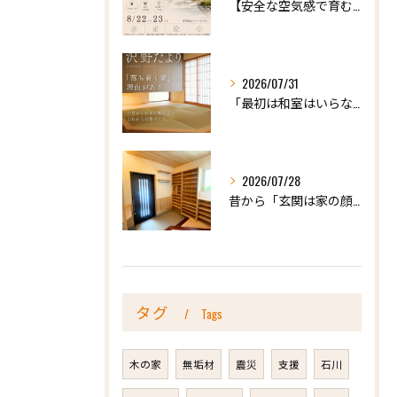
【安全な空気感で育む、天然木の家ー完成内見会】
2026/07/31
「最初は和室はいらないかな、と思っていたけれど…」
2026/07/28
昔から「玄関は家の顔」と言われています。
タグ
Tags
木の家
無垢材
震災
支援
石川