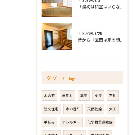
「最初は和室はいらないかな、と思っていたけれど…」
2026/07/28
昔から「玄関は家の顔」と言われています。
タグ
Tags
木の家
無垢材
震災
支援
石川
注文住宅
木の香り
天然乾燥
大工
手刻み
アレルギー
化学物質過敏症