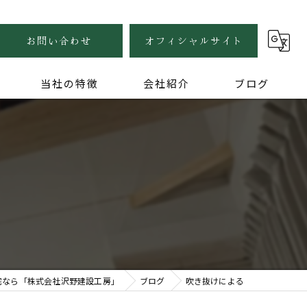
お問い合わせ
オフィシャルサイト
当社の特徴
会社紹介
ブログ
自然素材
健康住宅
木の家
無垢
家づくり
宅なら「株式会社沢野建設工房」
ブログ
吹き抜けによる