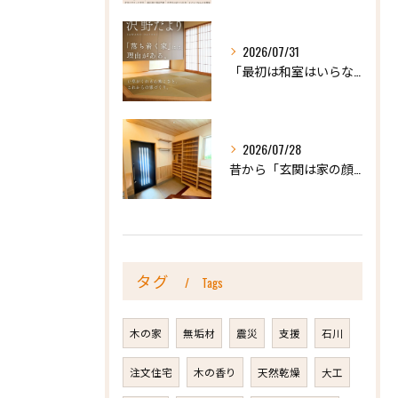
2026/07/31
「最初は和室はいらないかな、と思っていたけれど…」
2026/07/28
昔から「玄関は家の顔」と言われています。
タグ
Tags
木の家
無垢材
震災
支援
石川
注文住宅
木の香り
天然乾燥
大工