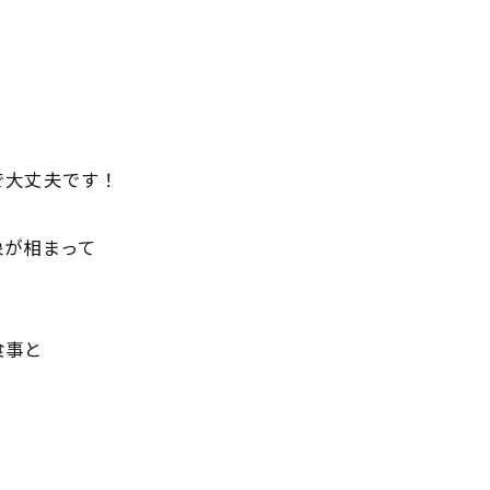
で大丈夫です！
象が相まって
食事と
。