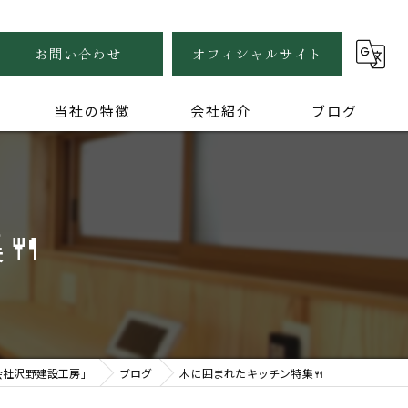
お問い合わせ
オフィシャルサイト
当社の特徴
会社紹介
ブログ
自然素材
健康住宅
🍴
木の家
無垢
家づくり
会社沢野建設工房」
ブログ
木に囲まれたキッチン特集🍴