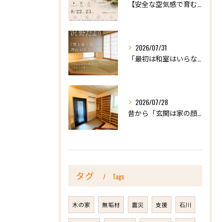
【安全な空気感で育む、天然木の家ー完成内見会】
2026/07/31
「最初は和室はいらないかな、と思っていたけれど…」
2026/07/28
昔から「玄関は家の顔」と言われています。
タグ
Tags
木の家
無垢材
震災
支援
石川