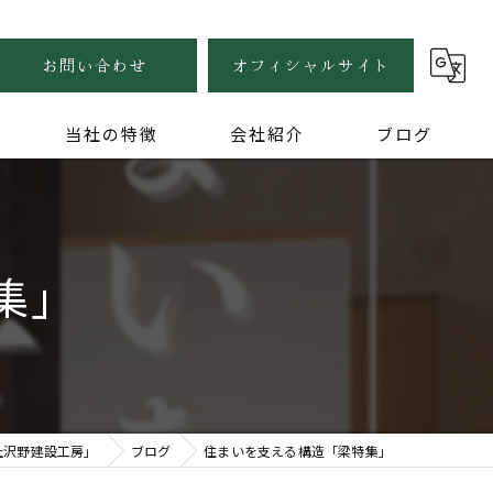
お問い合わせ
オフィシャルサイト
当社の特徴
会社紹介
ブログ
自然素材
健康住宅
集」
木の家
無垢
家づくり
社沢野建設工房」
ブログ
住まいを支える構造「梁特集」