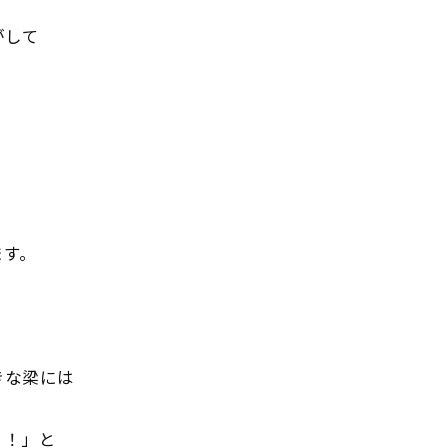
がして
ます。
。
きな梁には
？！」と