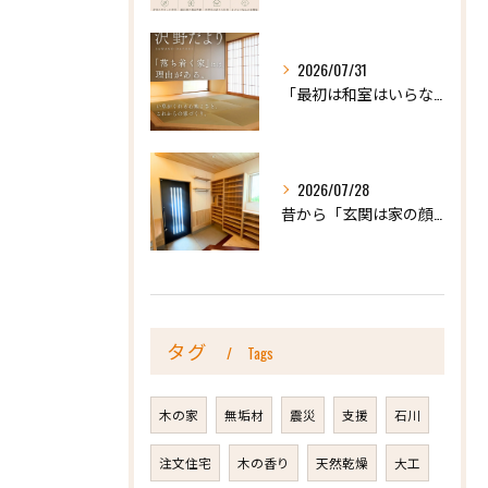
2026/07/31
「最初は和室はいらないかな、と思っていたけれど…」
2026/07/28
昔から「玄関は家の顔」と言われています。
タグ
Tags
木の家
無垢材
震災
支援
石川
注文住宅
木の香り
天然乾燥
大工