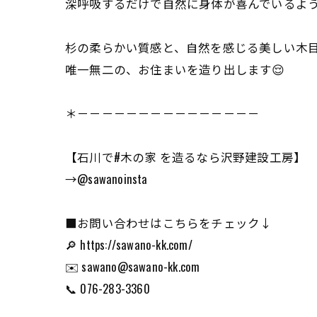
深呼吸するだけで自然に身体が喜んでいるよう
杉の柔らかい質感と、自然を感じる美しい木
唯一無二の、お住まいを造り出します😌
＊－－－－－－－－－－－－－－－
【石川で#木の家 を造るなら沢野建設工房】
→@sawanoinsta
■お問い合わせはこちらをチェック↓
🔎 https://sawano-kk.com/
✉️ sawano@sawano-kk.com
📞 076-283-3360