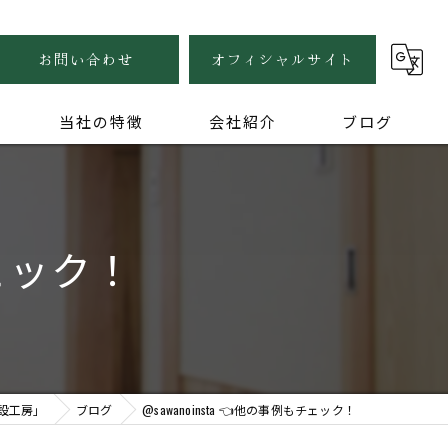
お問い合わせ
オフィシャルサイト
当社の特徴
会社紹介
ブログ
自然素材
健康住宅
チェック！
木の家
無垢
家づくり
設工房」
ブログ
@sawanoinsta 👈他の事例もチェック！