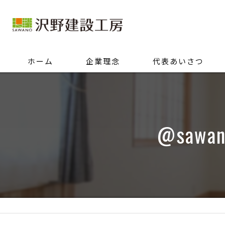
ホーム
企業理念
代表あいさつ
@saw