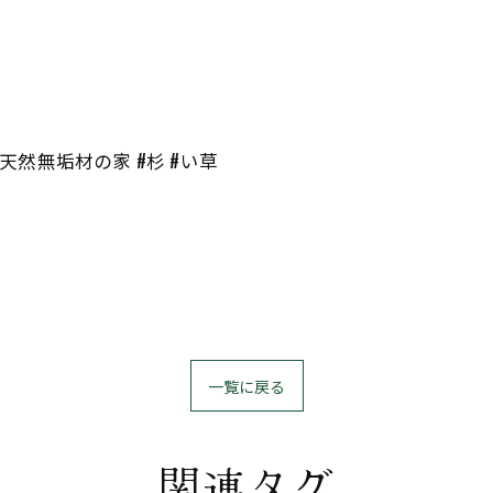
#天然無垢材の家 #杉 #い草
一覧に戻る
関連タグ