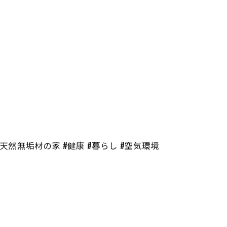
#天然無垢材の家 #健康 #暮らし #空気環境