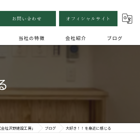
お問い合わせ
オフィシャルサイト
当社の特徴
会社紹介
ブログ
自然素材
健康住宅
る
木の家
無垢
家づくり
式会社沢野建設工房」
ブログ
大好き！！を身近に感じる