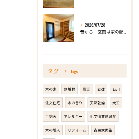
2026/07/28
昔から「玄関は家の顔」と言われています。
タグ
Tags
木の家
無垢材
震災
支援
石川
注文住宅
木の香り
天然乾燥
大工
手刻み
アレルギー
化学物質過敏症
木の職人
リフォーム
古民家再生