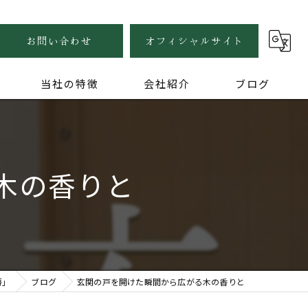
お問い合わせ
オフィシャルサイト
当社の特徴
会社紹介
ブログ
自然素材
健康住宅
木の香りと
木の家
無垢
家づくり
房」
ブログ
玄関の戸を開けた瞬間から広がる木の香りと