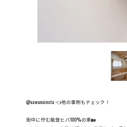
@sawanoinsta 👈他の事例もチェック！
街中に佇む能登ヒバ100%の家🏡