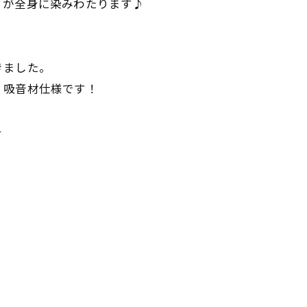
りが全身に染みわたります♪
きました。
・吸音材仕様です！
