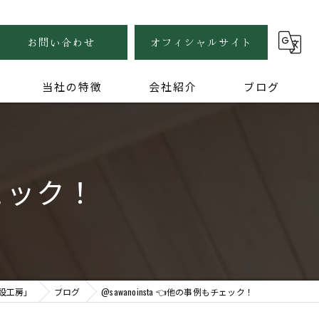
お問い合わせ
オフィシャルサイト
当社の特徴
会社紹介
ブログ
自然素材
健康住宅
チェック！
木の家
無垢
家づくり
設工房」
ブログ
@sawanoinsta 👈他の事例もチェック！