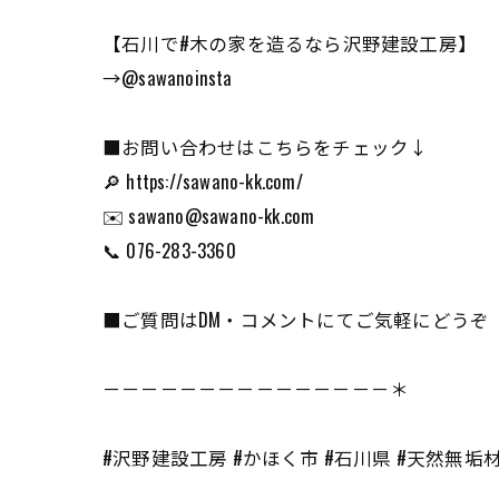
【石川で#木の家を造るなら沢野建設工房】
→@sawanoinsta
■お問い合わせはこちらをチェック↓
🔎 https://sawano-kk.com/
✉️ sawano@sawano-kk.com
📞 076-283-3360
■ご質問はDM・コメントにてご気軽にどうぞ
－－－－－－－－－－－－－－－＊
#沢野建設工房 #かほく市 #石川県 #天然無垢材