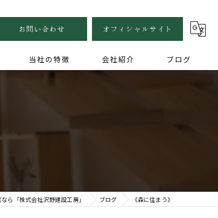
お問い合わせ
オフィシャルサイト
当社の特徴
会社紹介
ブログ
自然素材
健康住宅
木の家
無垢
家づくり
宅なら「株式会社沢野建設工房」
ブログ
《森に住まう》