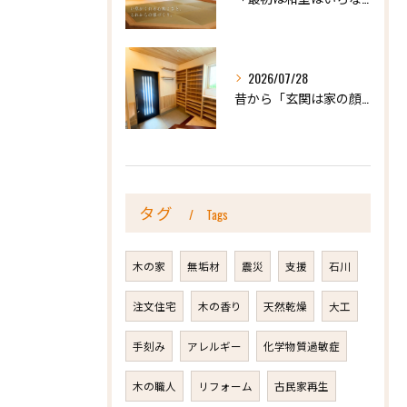
2026/07/28
昔から「玄関は家の顔」と言われています。
タグ
Tags
木の家
無垢材
震災
支援
石川
注文住宅
木の香り
天然乾燥
大工
手刻み
アレルギー
化学物質過敏症
木の職人
リフォーム
古民家再生