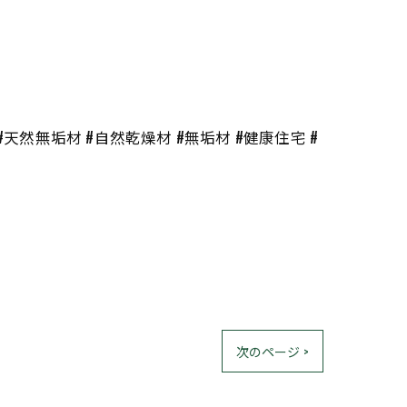
天然無垢材 #自然乾燥材 #無垢材 #健康住宅 #
次のページ >