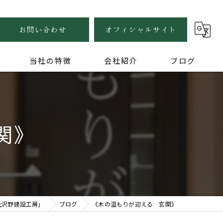
お問い合わせ
オフィシャルサイト
当社の特徴
会社紹介
ブログ
自然素材
健康住宅
関》
木の家
無垢
家づくり
社沢野建設工房」
ブログ
《木の温もりが迎える 玄関》