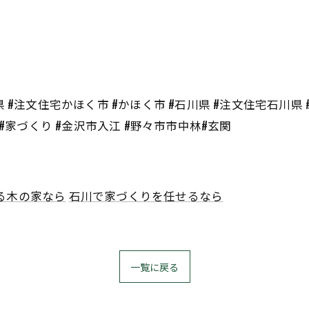
 #注文住宅かほく市 #かほく市 #石川県 #注文住宅石川県 #
 #家づくり #金沢市入江 #野々市市中林#玄関
る木の家なら
石川で家づくりを任せるなら
一覧に戻る