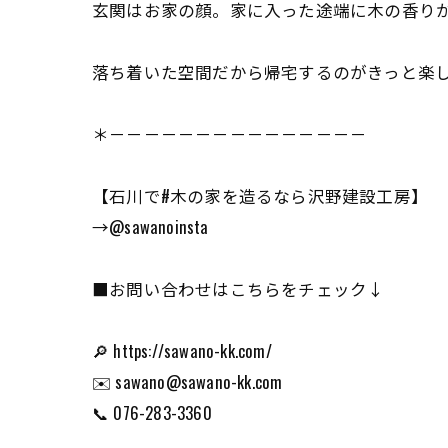
玄関はお家の顔。家に入った途端に木の香り
落ち着いた空間だから帰宅するのがきっと楽
＊－－－－－－－－－－－－－－－
【石川で#木の家を造るなら沢野建設工房】
→@sawanoinsta
■お問い合わせはこちらをチェック↓
🔎 https://sawano-kk.com/
✉️ sawano@sawano-kk.com
📞 076-283-3360