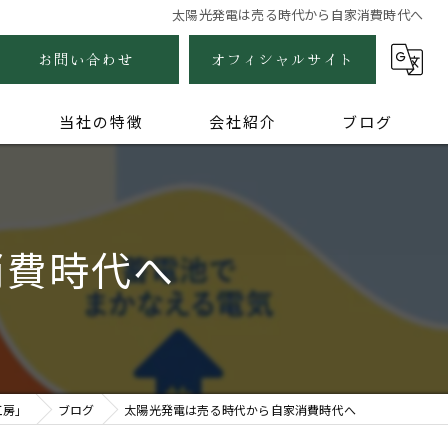
太陽光発電は売る時代から自家消費時代へ
お問い合わせ
オフィシャルサイト
当社の特徴
会社紹介
ブログ
自然素材
健康住宅
消費時代へ
木の家
無垢
家づくり
工房」
ブログ
太陽光発電は売る時代から自家消費時代へ