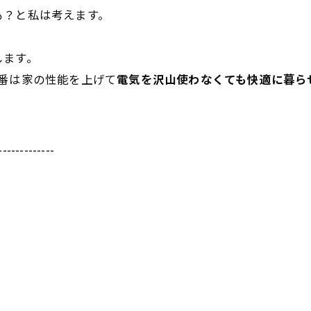
も？と私は考えます。
します。
番は家の性能を上げて
電気を沢山使わなくても快適に暮ら
-------------